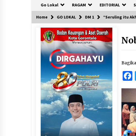
Go Lokal
RAGAM
EDITORIAL
S
Home
GO LOKAL
DM 1
“Seruling itu Ak
Nob
Bagik