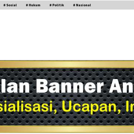
# Sosial
# Hukum
# Politik
# Nasional