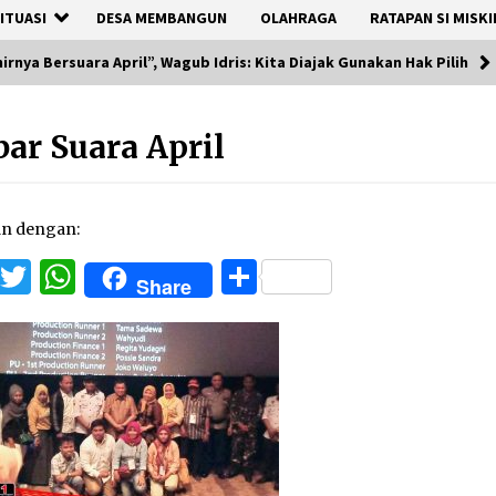
ITUASI
DESA MEMBANGUN
OLAHRAGA
RATAPAN SI MISKI
hirnya Bersuara April”, Wagub Idris: Kita Diajak Gunakan Hak Pilih
ar Suara April
an dengan:
Facebook
Twitter
WhatsApp
Share
Share