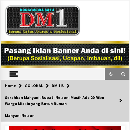
Skip
to
content
DM1
Home
GO LOKAL
DM 1 B
Serahkan Mahyani, Bupati Nelson: Masih Ada 20 Ribu
Warga Miskin yang Butuh Rumah
Mahyani Nelson