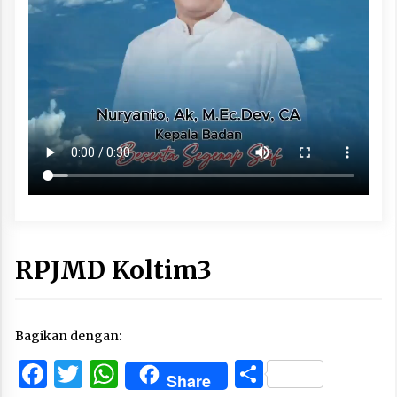
RPJMD Koltim3
Bagikan dengan:
Facebook
Twitter
WhatsApp
Share
Share