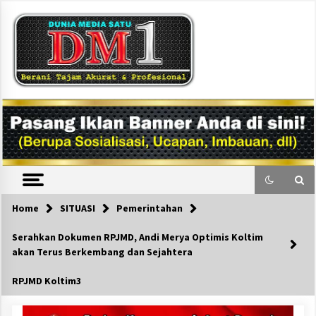
Skip
to
content
DM1
Home
SITUASI
Pemerintahan
Serahkan Dokumen RPJMD, Andi Merya Optimis Koltim
akan Terus Berkembang dan Sejahtera
RPJMD Koltim3