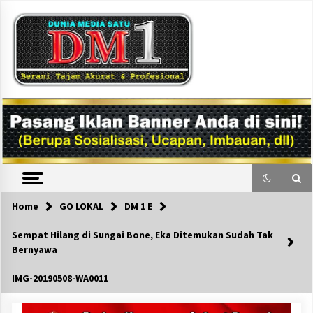
Skip
to
content
DM1
Home
GO LOKAL
DM 1 E
Sempat Hilang di Sungai Bone, Eka Ditemukan Sudah Tak
Bernyawa
IMG-20190508-WA0011