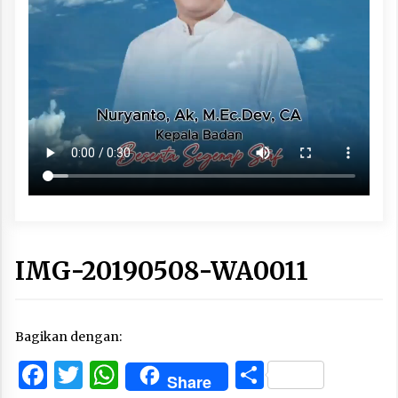
IMG-20190508-WA0011
Bagikan dengan:
Facebook
Twitter
WhatsApp
Share
Share