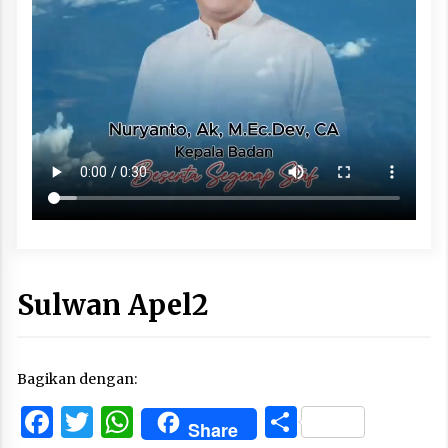
Sulwan Apel2
Bagikan dengan:
Facebook
Twitter
WhatsApp
Share
Share