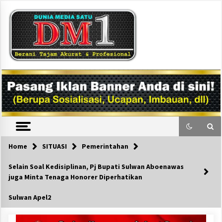
Skip
to
content
DM1
Home
SITUASI
Pemerintahan
Selain Soal Kedisiplinan, Pj Bupati Sulwan Aboenawas
juga Minta Tenaga Honorer Diperhatikan
Sulwan Apel2