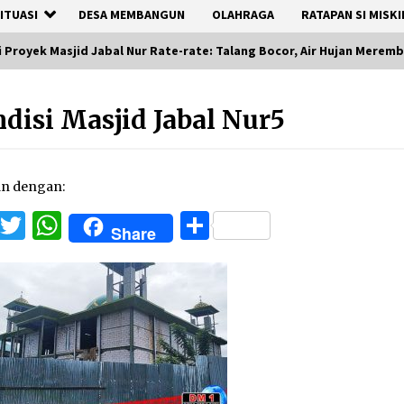
ITUASI
DESA MEMBANGUN
OLAHRAGA
RATAPAN SI MISKI
i Proyek Masjid Jabal Nur Rate-rate: Talang Bocor, Air Hujan Merem
disi Masjid Jabal Nur5
an dengan:
Facebook
Twitter
WhatsApp
Share
Share