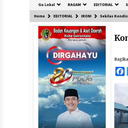
Go Lokal
RAGAM
EDITORIAL
S
Home
EDITORIAL
IRONI
Sekilas Kondis
Kon
Bagik