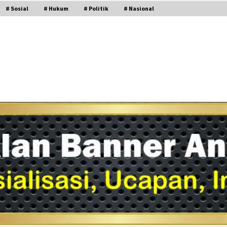
# Sosial
# Hukum
# Politik
# Nasional