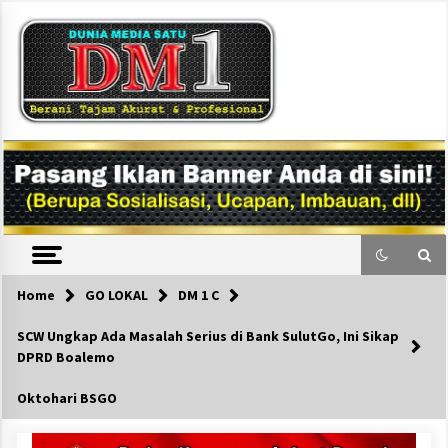
Skip
to
content
DM1
Home
GO LOKAL
DM 1 C
SCW Ungkap Ada Masalah Serius di Bank SulutGo, Ini Sikap
DPRD Boalemo
Oktohari BSGO