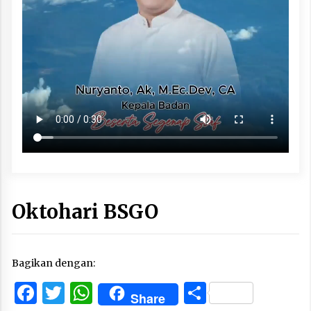
Oktohari BSGO
Bagikan dengan:
Facebook
Twitter
WhatsApp
Share
Share