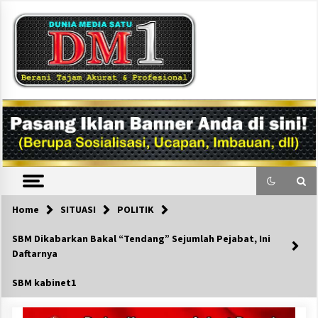
Skip
to
content
DM1
Home
SITUASI
POLITIK
SBM Dikabarkan Bakal “Tendang” Sejumlah Pejabat, Ini
Daftarnya
SBM kabinet1