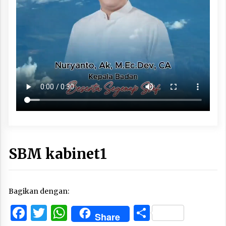
SBM kabinet1
Bagikan dengan:
Facebook
Twitter
WhatsApp
Share
Share