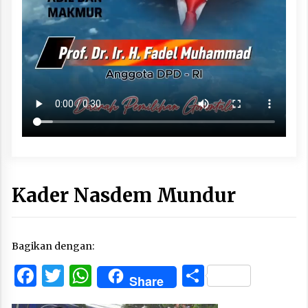
Kader Nasdem Mundur
Bagikan dengan:
Facebook
Twitter
WhatsApp
Share
Share