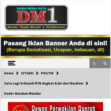
Skip
to
content
DM1
Home
SITUASI
POLITIK
Satu Lagi Srikandi NTB Angkat Kaki dari NasDem
Kader Nasdem Mundur