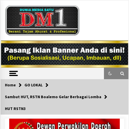
Skip
to
content
DM1
Home
GO LOKAL
Sambut HUT, RSTN Boalemo Gelar Berbagai Lomba
HUT RSTN3