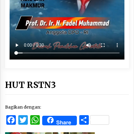
HUT RSTN3
Bagikan dengan:
Facebook
Twitter
WhatsApp
Share
Share