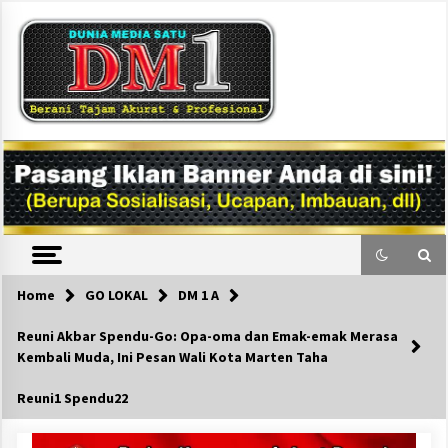
Skip
to
content
DM1
Home
GO LOKAL
DM 1 A
Reuni Akbar Spendu-Go: Opa-oma dan Emak-emak Merasa
Kembali Muda, Ini Pesan Wali Kota Marten Taha
Reuni1 Spendu22