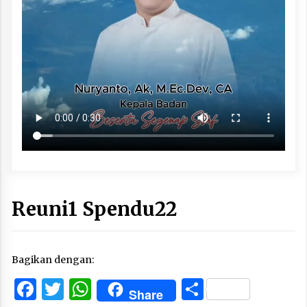
Reuni1 Spendu22
Bagikan dengan:
Facebook
Twitter
WhatsApp
Share
Share