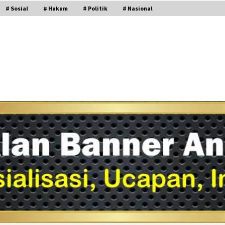
# Sosial
# Hukum
# Politik
# Nasional