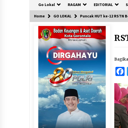
Go Lokal
RAGAM
EDITORIAL
S
Home
GO LOKAL
Puncak HUT ke-12 RSTN Bo
RS
Bagik