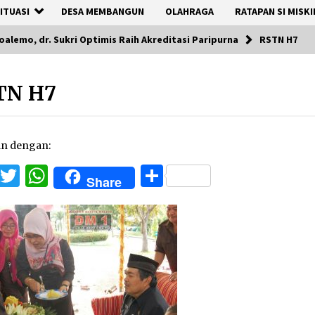
ITUASI
DESA MEMBANGUN
OLAHRAGA
RATAPAN SI MISKI
alemo, dr. Sukri Optimis Raih Akreditasi Paripurna
RSTN H7
TN H7
an dengan:
Facebook
Twitter
WhatsApp
Share
Share