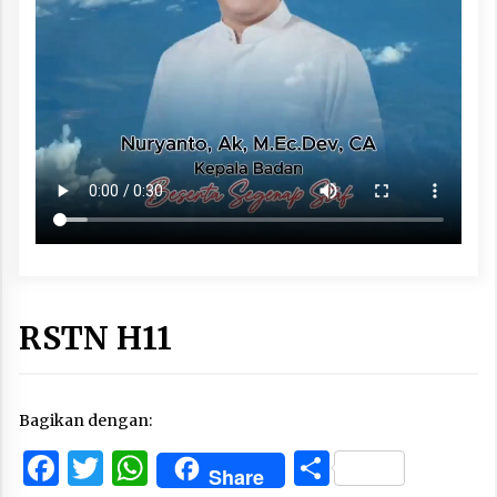
RSTN H11
Bagikan dengan:
Facebook
Twitter
WhatsApp
Share
Share