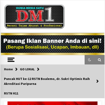
Skip
to
content
DM1
Home
GO LOKAL
Puncak HUT ke-12 RSTN Boalemo, dr. Sukri Optimis Raih
Akreditasi Paripurna
RSTN H11