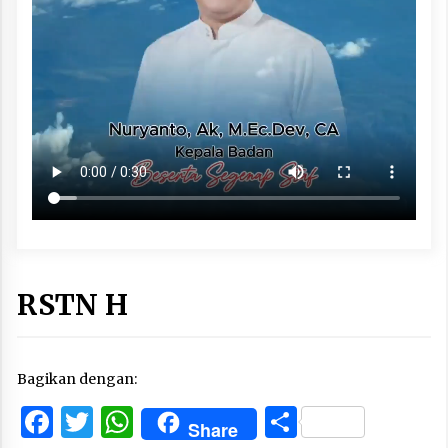
RSTN H
Bagikan dengan:
Facebook
Twitter
WhatsApp
Share
Share