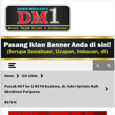
Skip
to
content
DM1
Home
GO LOKAL
Puncak HUT ke-12 RSTN Boalemo, dr. Sukri Optimis Raih
Akreditasi Paripurna
RSTN H