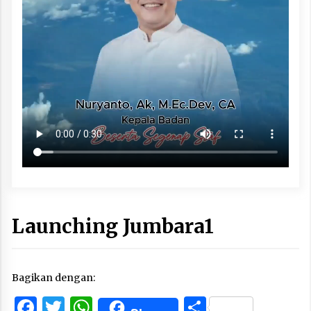
Launching Jumbara1
Bagikan dengan:
Facebook
Twitter
WhatsApp
Share