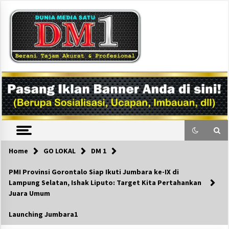
Skip
to
content
DM1
Home
GO LOKAL
DM 1
PMI Provinsi Gorontalo Siap Ikuti Jumbara ke-IX di
Lampung Selatan, Ishak Liputo: Target Kita Pertahankan
Juara Umum
Launching Jumbara1