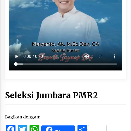
Seleksi Jumbara PMR2
Bagikan dengan:
Facebook
Twitter
WhatsApp
Share