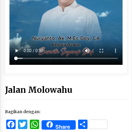
Jalan Molowahu
Bagikan dengan:
Facebook
Twitter
WhatsApp
Share
Share