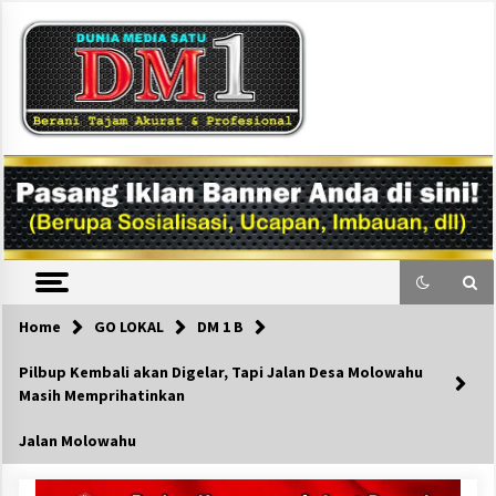
Skip
to
content
DM1
Home
GO LOKAL
DM 1 B
Pilbup Kembali akan Digelar, Tapi Jalan Desa Molowahu
Masih Memprihatinkan
Jalan Molowahu