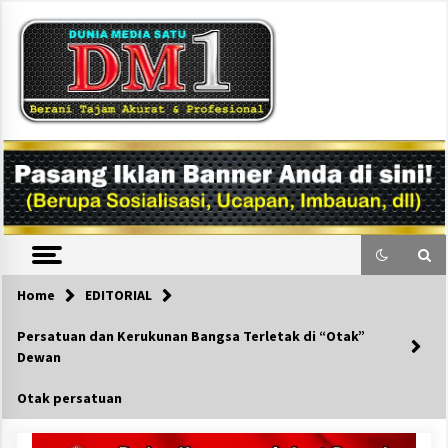
Skip
to
content
DM1
Home
EDITORIAL
Persatuan dan Kerukunan Bangsa Terletak di “Otak”
Dewan
Otak persatuan