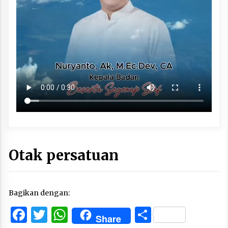
Otak persatuan
Bagikan dengan:
Facebook
Twitter
WhatsApp
Share
Share