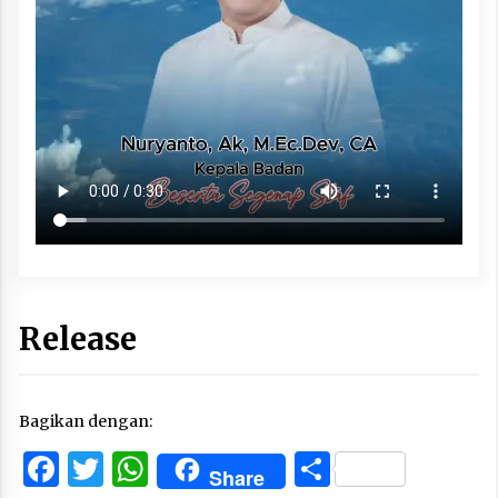
Release
Bagikan dengan:
Facebook
Twitter
WhatsApp
Share
Share