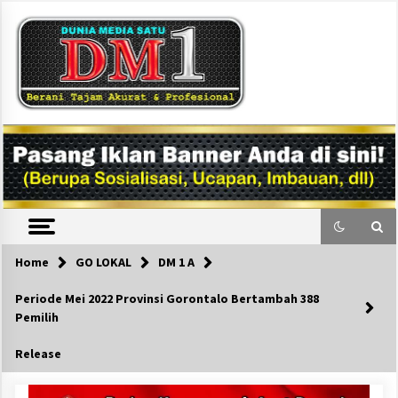
Skip
to
content
DM1
Home
GO LOKAL
DM 1 A
Periode Mei 2022 Provinsi Gorontalo Bertambah 388
Pemilih
Release