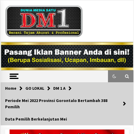
Skip
to
content
DM1
Home
GO LOKAL
DM 1 A
Periode Mei 2022 Provinsi Gorontalo Bertambah 388
Pemilih
Data Pemilih Berkelanjutan Mei