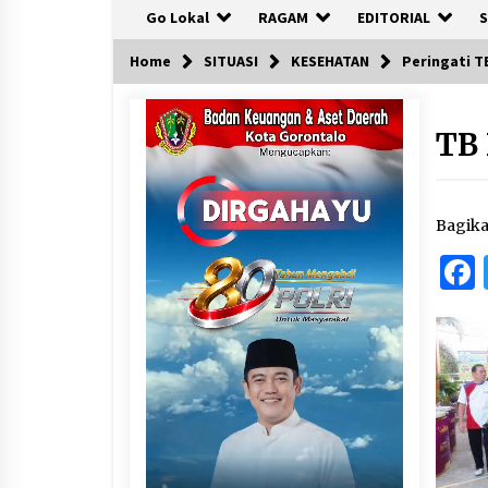
Go Lokal
RAGAM
EDITORIAL
S
Home
SITUASI
KESEHATAN
Peringati T
TB 
Bagik