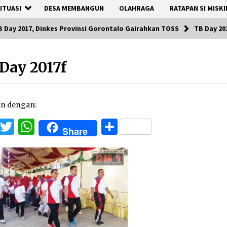
ITUASI
DESA MEMBANGUN
OLAHRAGA
RATAPAN SI MISKI
B Day 2017, Dinkes Provinsi Gorontalo Gairahkan TOSS
TB Day 20
Day 2017f
an dengan:
Facebook
Twitter
WhatsApp
Share
Share