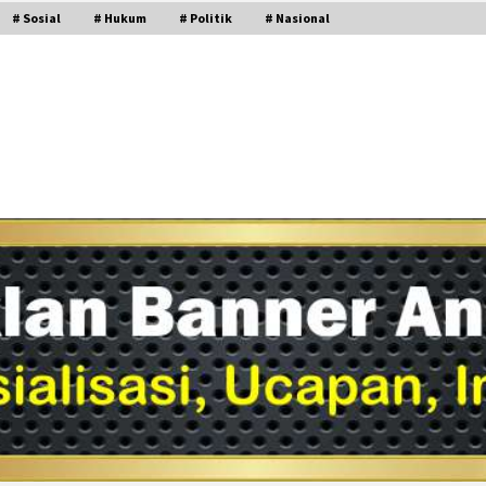
# Sosial
# Hukum
# Politik
# Nasional