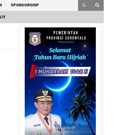
N
SPONSORSHIP
17f