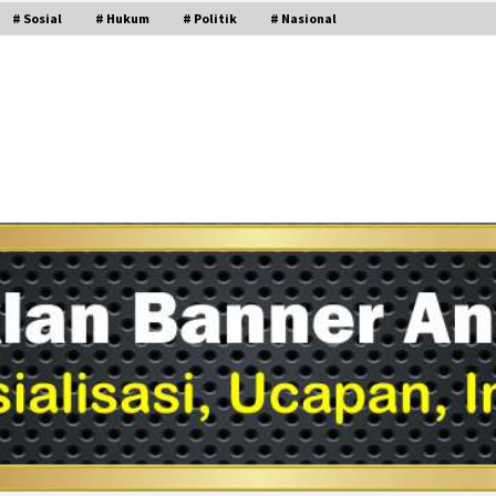
# Sosial
# Hukum
# Politik
# Nasional