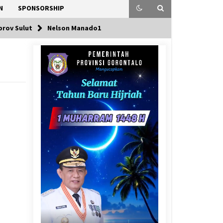
N
SPONSORSHIP
prov Sulut
Nelson Manado1