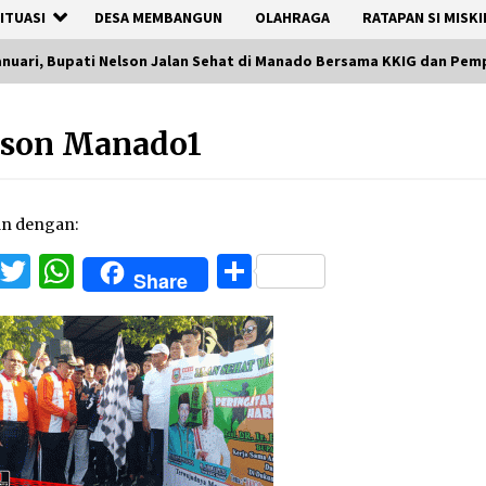
ITUASI
DESA MEMBANGUN
OLAHRAGA
RATAPAN SI MISKI
Januari, Bupati Nelson Jalan Sehat di Manado Bersama KKIG dan Pem
lson Manado1
an dengan:
Facebook
Twitter
WhatsApp
Share
Share