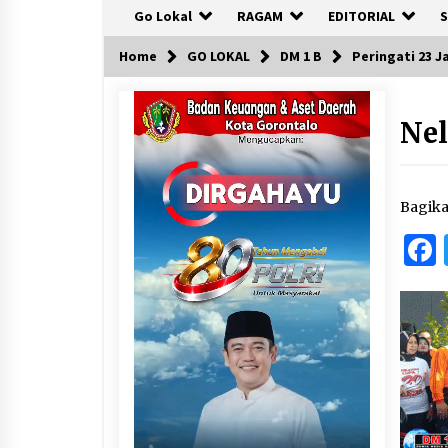
Go Lokal
RAGAM
EDITORIAL
S
Home
GO LOKAL
DM 1 B
Peringati 23 
Ne
Bagik