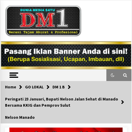
Skip
to
content
DM1
Home
GO LOKAL
DM 1 B
Peringati 23 Januari, Bupati Nelson Jalan Sehat di Manado
Bersama KKIG dan Pemprov Sulut
Nelson Manado