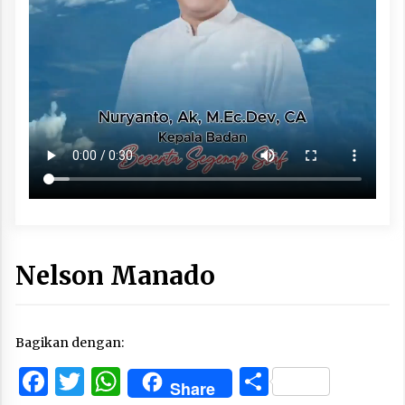
Nelson Manado
Bagikan dengan:
Facebook
Twitter
WhatsApp
Share
Share