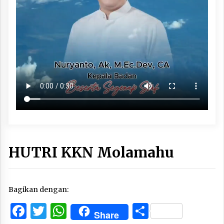
HUTRI KKN Molamahu
Bagikan dengan:
Facebook
Twitter
WhatsApp
Share
Share