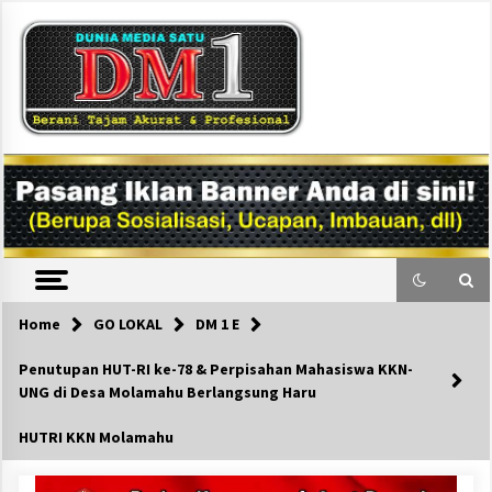
Skip
to
content
DM1
Home
GO LOKAL
DM 1 E
Penutupan HUT-RI ke-78 & Perpisahan Mahasiswa KKN-
UNG di Desa Molamahu Berlangsung Haru
HUTRI KKN Molamahu