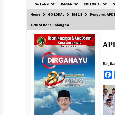
Go Lokal
RAGAM
EDITORIAL
S
Home
GO LOKAL
DM 1 E
Pengurus APDE
APDESI Bone Bolango4
AP
Bagik