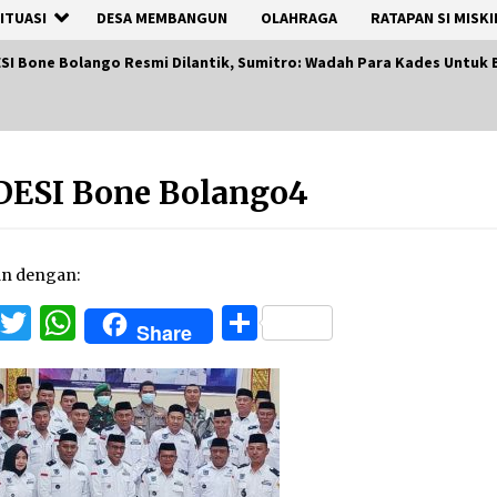
ITUASI
DESA MEMBANGUN
OLAHRAGA
RATAPAN SI MISKI
SI Bone Bolango Resmi Dilantik, Sumitro: Wadah Para Kades Untuk 
DESI Bone Bolango4
an dengan:
Facebook
Twitter
WhatsApp
Share
Share