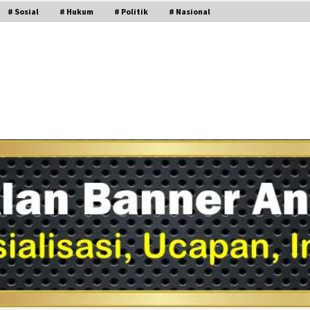
# Sosial
# Hukum
# Politik
# Nasional