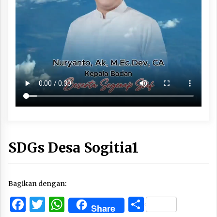
SDGs Desa Sogitia1
Bagikan dengan:
Facebook
Twitter
WhatsApp
Share
Share