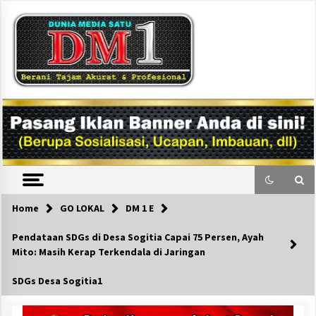
Skip
to
content
DM1
Home
GO LOKAL
DM 1 E
Pendataan SDGs di Desa Sogitia Capai 75 Persen, Ayah
Mito: Masih Kerap Terkendala di Jaringan
SDGs Desa Sogitia1