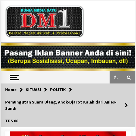
Skip
to
content
DM1
Home
SITUASI
POLITIK
Pemungutan Suara Ulang, Ahok-Djarot Kalah dari Anies-
Sandi
TPS 08