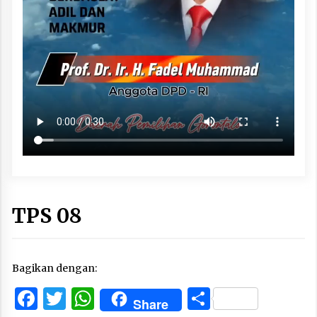
TPS 08
Bagikan dengan:
Facebook
Twitter
WhatsApp
Share
Share