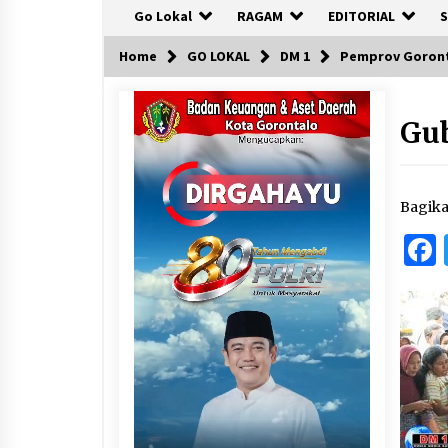
Go Lokal
RAGAM
EDITORIAL
S
Home
GO LOKAL
DM 1
Pemprov Goront
Gu
Bagik