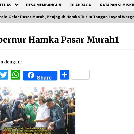
ITUASI
DESA MEMBANGUN
OLAHRAGA
RATAPAN SI MISKI
alo Gelar Pasar Murah, Penjagub Hamka Turun Tangan Layani Warg
bernur Hamka Pasar Murah1
an dengan:
Facebook
Twitter
WhatsApp
Share
Share