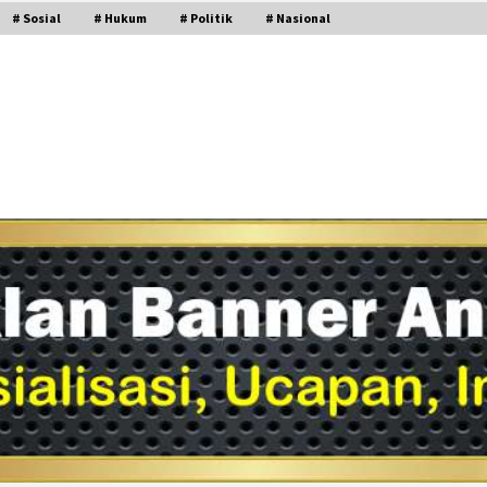
# Sosial
# Hukum
# Politik
# Nasional