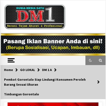
Skip
to
content
DM1
Home
GO LOKAL
DM 1 A
Pemkot Gorontalo Siap Lindungi Konsumen Peroleh
Barang Sesuai Ukuran
Timbangan Gorontalo