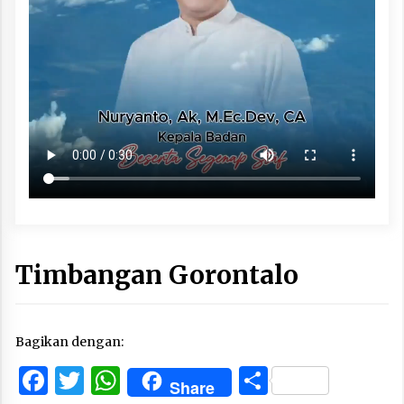
Timbangan Gorontalo
Bagikan dengan:
Facebook
Twitter
WhatsApp
Share
Share