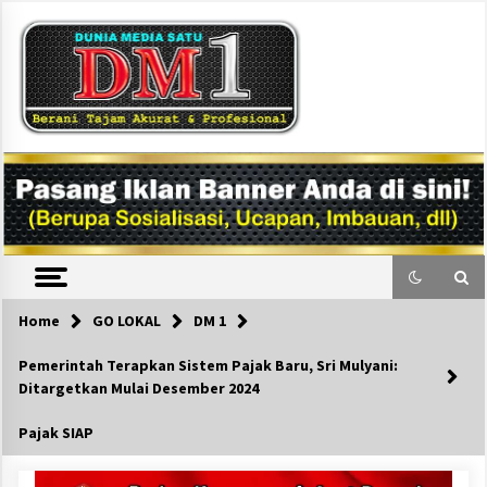
Skip
to
content
DM1
Home
GO LOKAL
DM 1
Pemerintah Terapkan Sistem Pajak Baru, Sri Mulyani:
Ditargetkan Mulai Desember 2024
Pajak SIAP