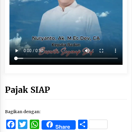
Pajak SIAP
Bagikan dengan:
Facebook
Twitter
WhatsApp
Share
Share