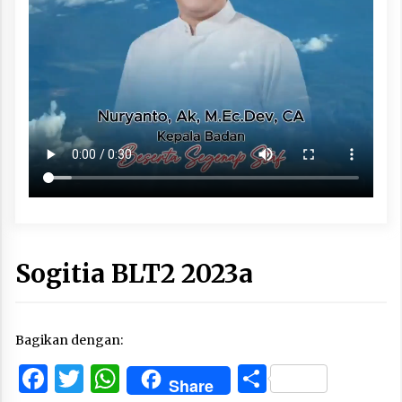
Sogitia BLT2 2023a
Bagikan dengan:
Facebook
Twitter
WhatsApp
Share
Share