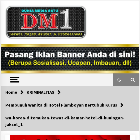
Skip
to
content
DM1
Home
KRIMINALITAS
Pembunuh Wanita di Hotel Flamboyan Bertubuh Kurus
wn-korea-ditemukan-tewas-di-kamar-hotel-di-kuningan-
jaksel_1