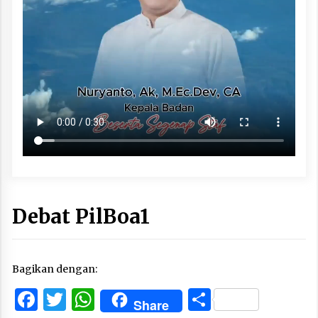
Debat PilBoa1
Bagikan dengan:
Facebook
Twitter
WhatsApp
Share
Share