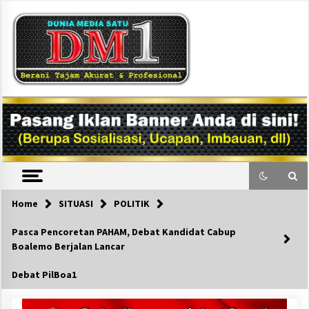
Skip
to
content
DM1
Home
SITUASI
POLITIK
Pasca Pencoretan PAHAM, Debat Kandidat Cabup
Boalemo Berjalan Lancar
Debat PilBoa1