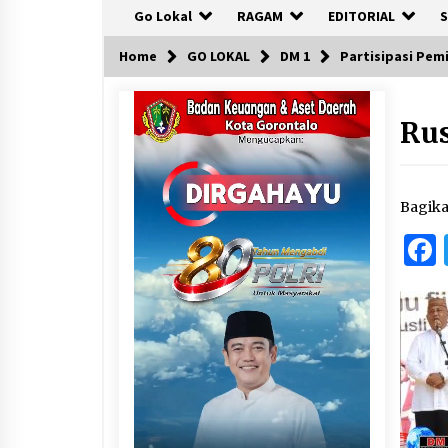
Go Lokal
RAGAM
EDITORIAL
S
Home
GO LOKAL
DM 1
Partisipasi Pemi
Rus
Bagik