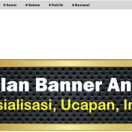
# Sosial
# Hukum
# Politik
# Nasional