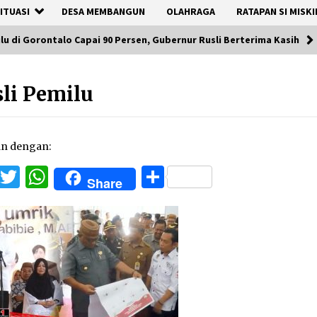
ITUASI
DESA MEMBANGUN
OLAHRAGA
RATAPAN SI MISKI
lu di Gorontalo Capai 90 Persen, Gubernur Rusli Berterima Kasih
li Pemilu
an dengan:
Facebook
Twitter
WhatsApp
Share
Share