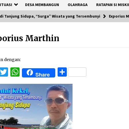
ITUASI
DESA MEMBANGUN
OLAHRAGA
RATAPAN SI MISKI
 di Tanjung Sidupa, “Surga” Wisata yang Tersembunyi
Exporius M
orius Marthin
an dengan:
Facebook
Twitter
WhatsApp
Share
Share