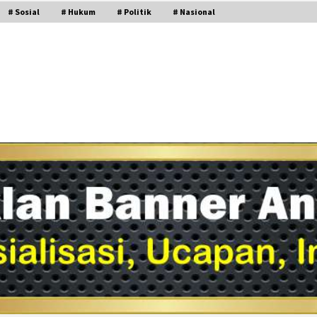
# Sosial
# Hukum
# Politik
# Nasional