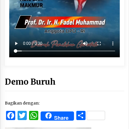
Demo Buruh
Bagikan dengan:
Facebook
Twitter
WhatsApp
Share
Share