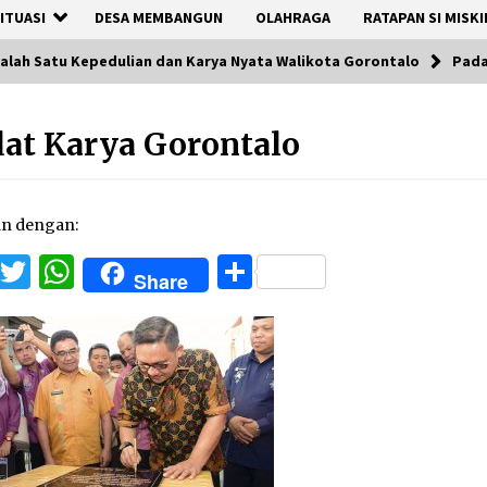
ITUASI
DESA MEMBANGUN
OLAHRAGA
RATAPAN SI MISKI
Salah Satu Kepedulian dan Karya Nyata Walikota Gorontalo
Pada
at Karya Gorontalo
an dengan:
Facebook
Twitter
WhatsApp
Share
Share