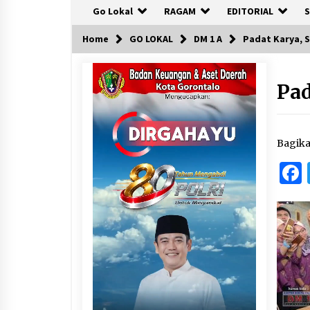
Go Lokal
RAGAM
EDITORIAL
S
Home
GO LOKAL
DM 1 A
Padat Karya, 
Pad
Bagik