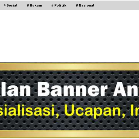
# Sosial
# Hukum
# Politik
# Nasional