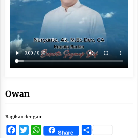
Owan
Bagikan dengan:
Facebook
Twitter
WhatsApp
Share
Share