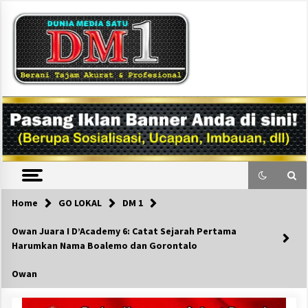
Skip
to
content
DM1
Home
GO LOKAL
DM 1
Owan Juara I D’Academy 6: Catat Sejarah Pertama
Harumkan Nama Boalemo dan Gorontalo
Owan