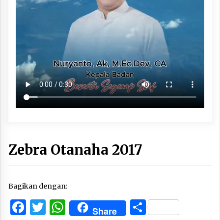
Zebra Otanaha 2017
Bagikan dengan:
Facebook
Twitter
WhatsApp
Share
Share