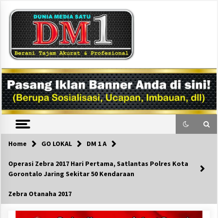
Skip
to
content
DM1
Home
GO LOKAL
DM 1 A
Operasi Zebra 2017 Hari Pertama, Satlantas Polres Kota
Gorontalo Jaring Sekitar 50 Kendaraan
Zebra Otanaha 2017