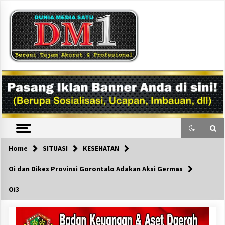
Skip
to
content
DM1
Home
SITUASI
KESEHATAN
Oi dan Dikes Provinsi Gorontalo Adakan Aksi Germas
Oi3