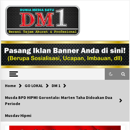
Skip
to
content
DM1
Home
GO LOKAL
DM 1
Musda BPD HIPMI Gorontalo: Marten Taha Didoakan Dua
Periode
Musdav Hipmi