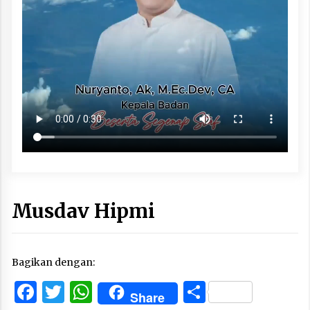
Musdav Hipmi
Bagikan dengan:
Facebook
Twitter
WhatsApp
Share
Share