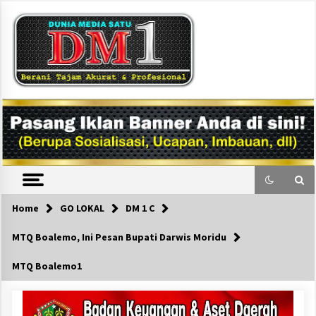
Skip
to
content
DM1
Home
GO LOKAL
DM 1 C
MTQ Boalemo, Ini Pesan Bupati Darwis Moridu
MTQ Boalemo1