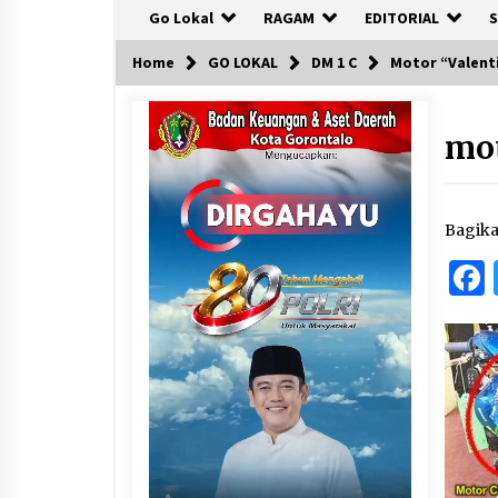
Go Lokal
RAGAM
EDITORIAL
S
Home
GO LOKAL
DM 1 C
Motor “Valenti
mot
Bagik