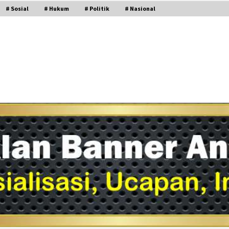
# Sosial
# Hukum
# Politik
# Nasional