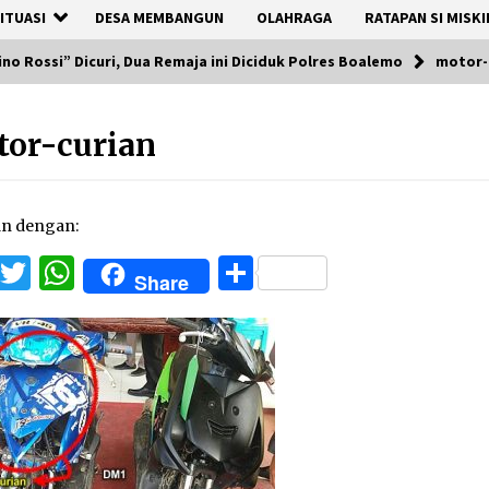
ITUASI
DESA MEMBANGUN
OLAHRAGA
RATAPAN SI MISKI
no Rossi” Dicuri, Dua Remaja ini Diciduk Polres Boalemo
motor-
or-curian
an dengan:
Facebook
Twitter
WhatsApp
Share
Share