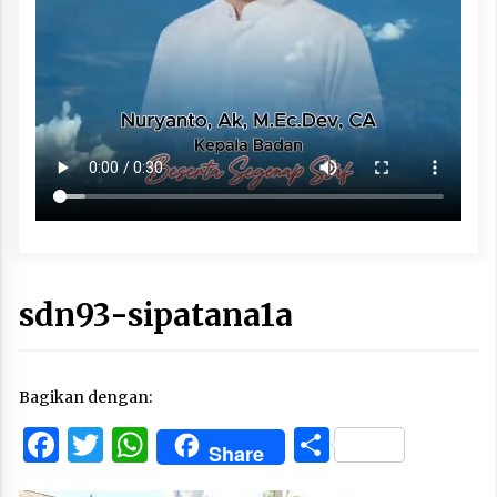
sdn93-sipatana1a
Bagikan dengan:
Facebook
Twitter
WhatsApp
Share
Share