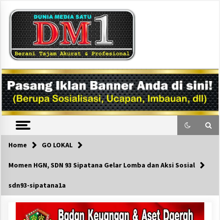
Skip
to
content
DM1
Home
GO LOKAL
Momen HGN, SDN 93 Sipatana Gelar Lomba dan Aksi Sosial
sdn93-sipatana1a