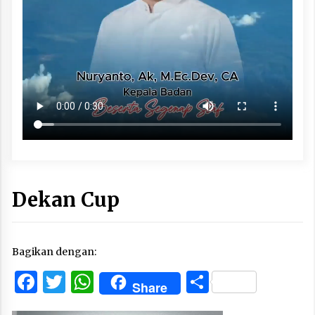
Dekan Cup
Bagikan dengan:
Facebook
Twitter
WhatsApp
Share
Share