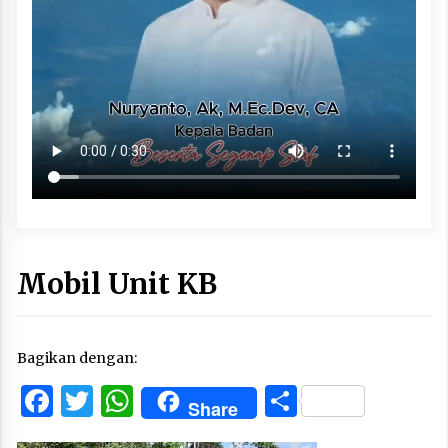
Mobil Unit KB
Bagikan dengan:
Facebook
Twitter
WhatsApp
Share
Share