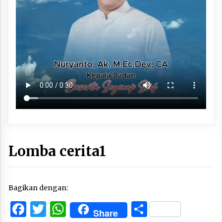
Lomba cerita1
Bagikan dengan:
Facebook
Twitter
WhatsApp
Share
Share