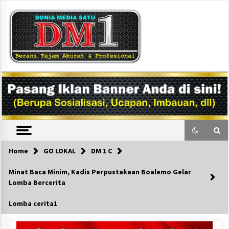
Skip
to
content
DM1
Home
GO LOKAL
DM 1 C
Minat Baca Minim, Kadis Perpustakaan Boalemo Gelar
Lomba Bercerita
Lomba cerita1