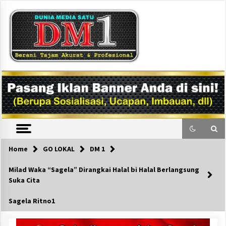
Skip
to
content
DM1
Home
GO LOKAL
DM 1
Milad Waka “Sagela” Dirangkai Halal bi Halal Berlangsung
Suka Cita
Sagela Ritno1