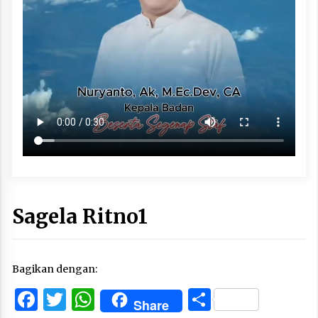
Sagela Ritno1
Bagikan dengan:
Facebook
Twitter
WhatsApp
Share
Share