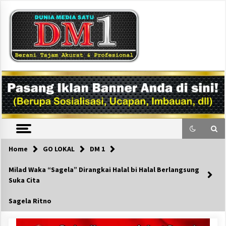
Skip
to
content
DM1
Home
GO LOKAL
DM 1
Milad Waka “Sagela” Dirangkai Halal bi Halal Berlangsung
Suka Cita
Sagela Ritno