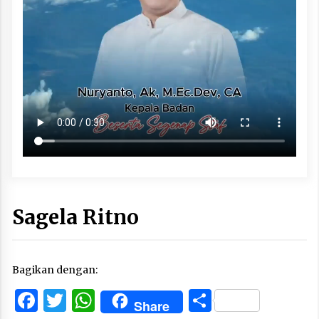
Sagela Ritno
Bagikan dengan:
Facebook
Twitter
WhatsApp
Share
Share