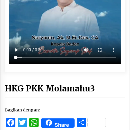
HKG PKK Molamahu3
Bagikan dengan:
Facebook
Twitter
WhatsApp
Share
Share