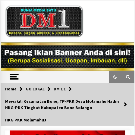
Skip
to
content
DM1
Home
GO LOKAL
DM 1 E
Mewakili Kecamatan Bone, TP-PKK Desa Molamahu Hadiri
HKG-PKK Tingkat Kabupaten Bone Bolango
HKG PKK Molamahu3